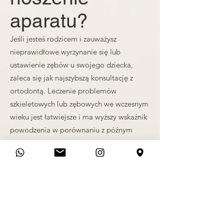
aparatu?
Jeśli jesteś rodzicem i zauważysz
nieprawidłowe wyrzynanie się lub
ustawienie zębów u swojego dziecka,
zaleca się jak najszybszą konsultację z
ortodontą. Leczenie problemów
szkieletowych lub zębowych we wczesnym
wieku jest łatwiejsze i ma wyższy wskaźnik
powodzenia w porównaniu z późnym
dzieciństwem lub okresem nastoletnim.
Zawsze możesz skontaktować się z nami w
celu konsultacji, wypełniając formularz
kontaktowy lub kontaktując się z nami
przez WhatsApp. Nasz zespół doradzi Ci
najlepsze możliwe opcje leczenia.