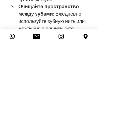
Очищайте пространство 
между зубами:
 Ежедневно 
используйте зубную нить или 
межзубные ершики. Это 
обязательно для здоровья 
десен.
Посетите стоматолога:
 Если 
у вас образовался зубной 
камень, никакая чистка дома 
его не уберет. Вам нужна 
профессиональная чистка 
(скалинг), чтобы начать с 
чистого листа.
Здоровые десны не кровоточат. 
Если вы видите розовый цвет в 
раковине, это не просто 