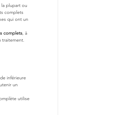
 la plupart ou 
nts complets 
xes qui ont un 
es complets
, à 
 traitement.
e inférieure 
utenir un 
mplète utilise 