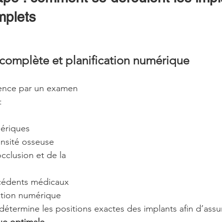
mplets
 complète et planification numérique
nce par un examen 
:
ériques
ensité osseuse
occlusion et de la 
cédents médicaux
ation numérique 
détermine les positions exactes des implants afin d’assu
que optimale
.