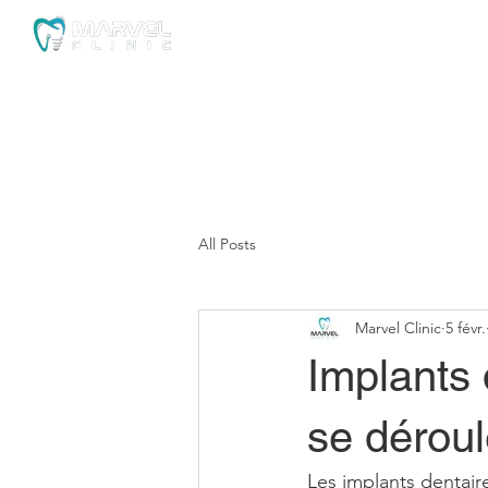
Home
Our Clinic
Im
All Posts
Marvel Clinic
5 févr.
Implants
se déroul
Les implants dentair