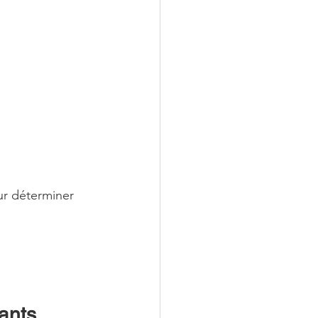
ur déterminer 
ants 