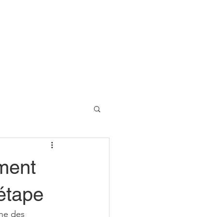
Contact us
New Page
ment
étape
une des 