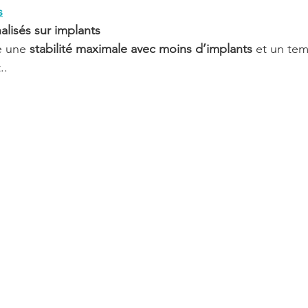
s
lisés sur implants
e une 
stabilité maximale avec moins d’implants
 et un te
..