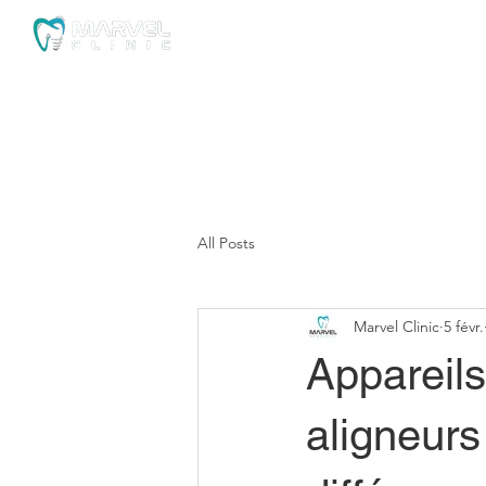
Home
Our Clinic
Im
All Posts
Marvel Clinic
5 févr.
Appareils
aligneurs