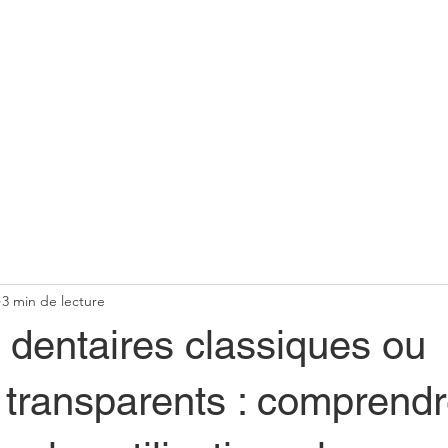
plant (Item)
Implant
Book Appointment
Blog
3 min de lecture
 dentaires classiques ou
 transparents : comprendr