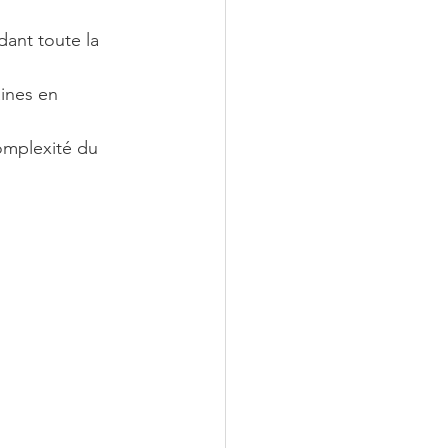
dant toute la 
aines en 
omplexité du 