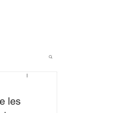
Contact us
New Page
e les