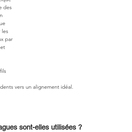
se des 
n 
ue 
 les 
ux par 
et 
 
ils 
dents vers un alignement idéal.
ues sont-elles utilisées ?