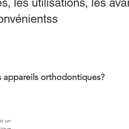
s, les utilisations, les av
convénientss
s appareils orthodontiques?
st un 
tique 