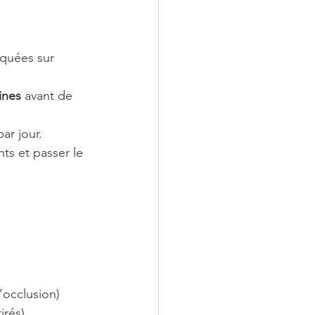
iquées sur 
ines
 avant de 
par jour.
ts et passer le 
’occlusion)
irés)