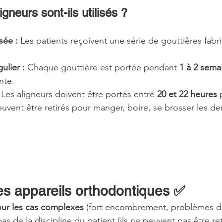
neurs sont-ils utilisés ?
sée :
 Les patients reçoivent une série de gouttières fabr
lier :
 Chaque gouttière est portée pendant 
1 à 2 sema
nte.
 Les aligneurs doivent être portés entre 
20 et 22 heures
 
peuvent être retirés pour manger, boire, se brosser les den
s appareils orthodontiques ✅
our les cas complexes
 (fort encombrement, problèmes d
 de la discipline du patient (ils ne peuvent pas être ret