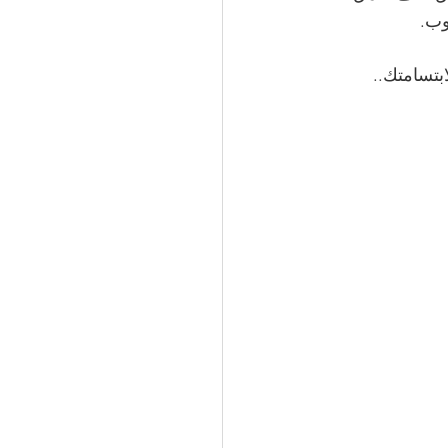
وب.
ابتسامتك..