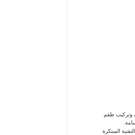
ان وتركيب طقم 
امة.
4 درجة. تتيح هذه التقنية المبتكرة 