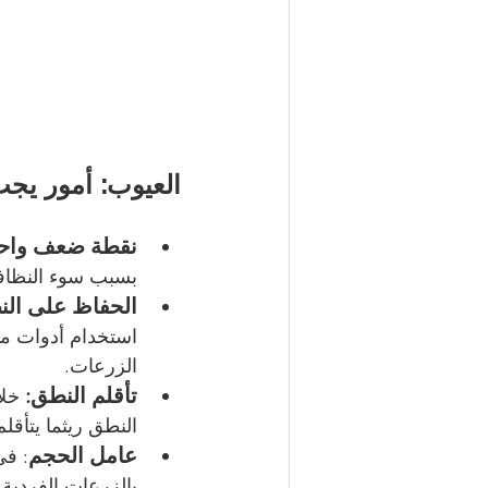
العيوب: أمور يجب
نقطة ضعف واح
بسبب سوء النظافة 
الحفاظ على الن
استخدام أدوات مثل
الزرعات.
تأقلم النطق:
 خلا
النطق ريثما يتأقل
عامل الحجم
: في
بالزرعات الفردية 