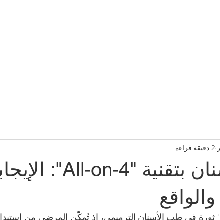
اتصل بنا
مقالات
احجز عبر الإنترنت
Implant
(Item)
2 دقيقة قراءة
زراعة الأسنان بتقنية "ll-on-4
والواقع
 ثورة في طب الأسنان الترميمي، إذ تُمكّن المرضى من استب