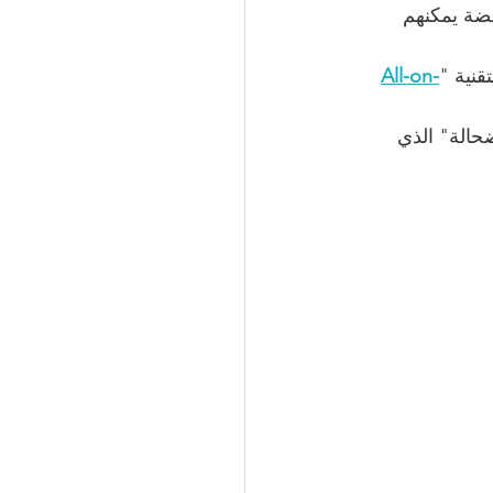
فضة يمكنهم 
قنية "
All-on-
حالة" الذي 