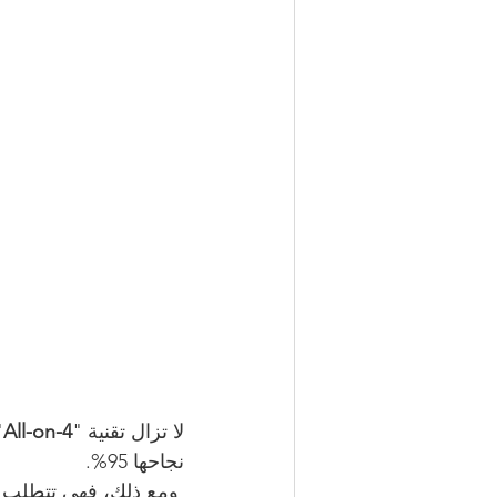
لا تزال تقنية "
All-on-4
"
نجاحها 95%.
 ومع ذلك، فهي تتطلب جراحًا ماهرًا ومريضًا ملتزمًا بنظافة فموية ممتازة.