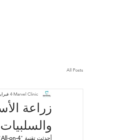
More
أعمالنا
New Page
All Posts
Marvel Clinic
4 فبراير
والسلبيات 
أحدثت تقنية "
All-on-4
"