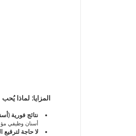
المزايا: لماذا يُحب المرضى
نتائج فورية (أس
أسنان وظيفي مؤقت
لا حاجة لترقيع ا