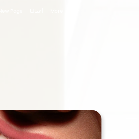
More
أعمالنا
New Page